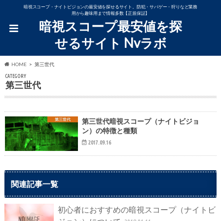
暗視スコープ・ナイトビジョンの最安値を探せるサイト。防犯・サバゲー・狩りなど業務
用から趣味用まで情報多数【正規保証】
暗視スコープ最安値を探
せるサイト Nvラボ
HOME
第三世代
CATEGORY
第三世代
第三世代
第三世代暗視スコープ（ナイトビジョ
ン）の特徴と種類
2017.09.16
関連記事一覧
初心者におすすめの暗視スコープ（ナイトビ